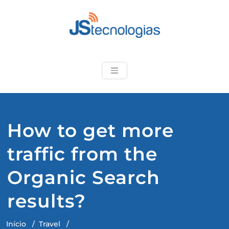
Skip
to
content
JStecnologias
Produtos de qualidade e
suporte técnico
especializado
How to get more
traffic from the
Organic Search
results?
Início
/
Travel
/