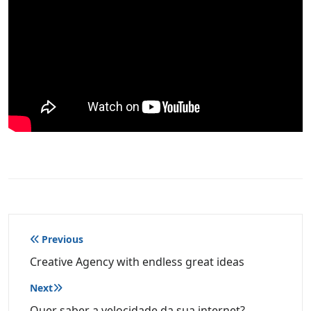
Navegação
Previous
de
Creative Agency with endless great ideas
Post
Next
Quer saber a velocidade da sua internet?