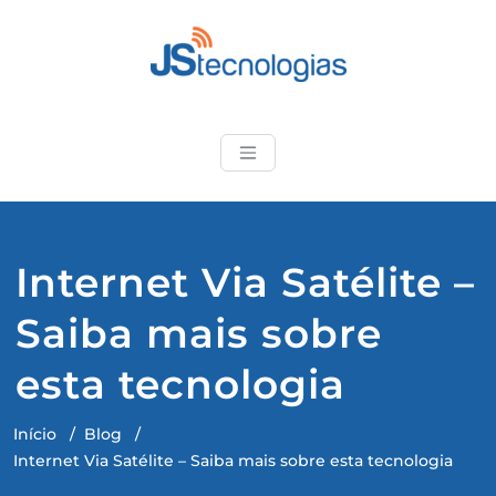
Skip
to
content
JStecnologias
Produtos de qualidade e
suporte técnico
especializado
Internet Via Satélite –
Saiba mais sobre
esta tecnologia
Início
/
Blog
/
Internet Via Satélite – Saiba mais sobre esta tecnologia