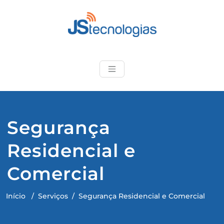
Skip
to
content
JStecnologias
Produtos de qualidade e
suporte técnico
especializado
Segurança
Residencial e
Comercial
Início
/
Serviços
/
Segurança Residencial e Comercial