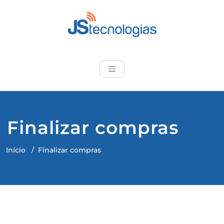
Skip
to
content
JStecnologias
Produtos de qualidade e
suporte técnico
especializado
Finalizar compras
Início
/
Finalizar compras