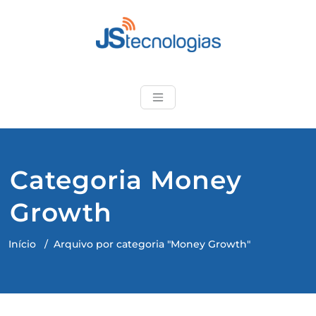
Skip
to
content
JStecnologias
Produtos de qualidade e
suporte técnico
especializado
Categoria Money
Growth
Início
/
Arquivo por categoria "Money Growth"