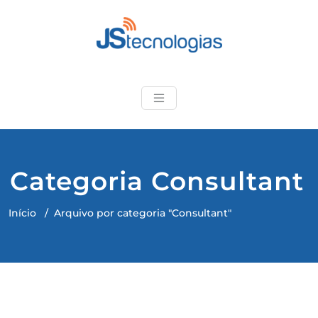
Skip
to
content
JStecnologias
Produtos de qualidade e
suporte técnico
especializado
Categoria Consultant
Início
/
Arquivo por categoria "Consultant"